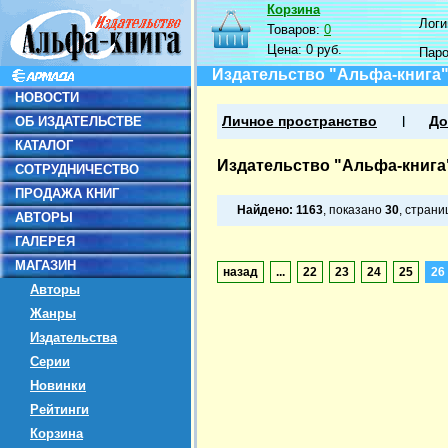
Корзина
Логин
Товаров:
0
Цена:
0 руб.
Пар
Издательство "Альфа-книга
НОВОСТИ
ОБ ИЗДАТЕЛЬСТВЕ
Личное пространство
До
КАТАЛОГ
Издательство "Альфа-книга
СОТРУДНИЧЕСТВО
ПРОДАЖА КНИГ
Найдено:
1163
, показано
30
, стран
АВТОРЫ
ГАЛЕРЕЯ
МАГАЗИН
назад
...
22
23
24
25
26
Авторы
Жанры
Издательства
Серии
Новинки
Рейтинги
Корзина