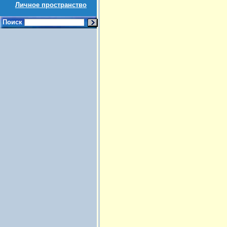
Личное пространство
Поиск