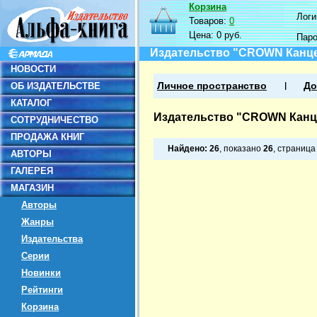
Корзина
Логин
Товаров:
0
Цена:
0 руб.
Пар
Издательство "CROWN Канц
НОВОСТИ
ОБ ИЗДАТЕЛЬСТВЕ
Личное пространство
До
КАТАЛОГ
Издательство "CROWN Канц
СОТРУДНИЧЕСТВО
ПРОДАЖА КНИГ
Найдено:
26
, показано
26
, страниц
АВТОРЫ
ГАЛЕРЕЯ
МАГАЗИН
Авторы
Жанры
Издательства
Серии
Новинки
Рейтинги
Корзина