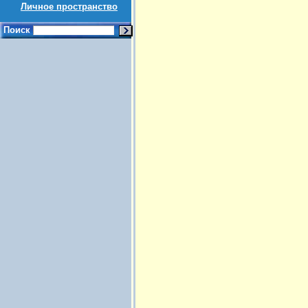
Личное пространство
Поиск