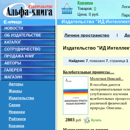
Корзина
Логин
Товаров:
0
Цена:
0 руб.
Пар
Издательство "ИД Интеллект
НОВОСТИ
ОБ ИЗДАТЕЛЬСТВЕ
Личное пространство
До
КАТАЛОГ
Издательство "ИД Интеллек
СОТРУДНИЧЕСТВО
ПРОДАЖА КНИГ
Найдено:
7
, показано
7
, страница
1
АВТОРЫ
ГАЛЕРЕЯ
Колебательные процессы....
МАГАЗИН
Молотков Николай...
Авторы
В пособии даются
экспериментальные осн
Жанры
углубленного изучения
Издательства
колебательных процесс
различной физической
Серии
природы. Описаны...
Новинки
Рейтинги
2803
руб
Купить
Корзина
Математическая теория...