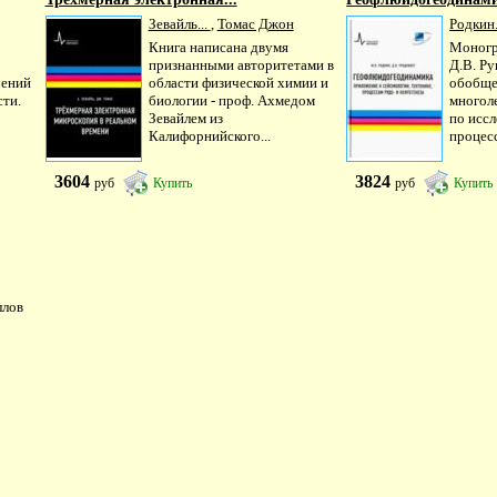
Зевайль...
,
Томас Джон
Родкин.
Книга написана двумя
Моногр
признанными авторитетами в
Д.В. Ру
чений
области физической химии и
обобще
сти.
биологии - проф. Ахмедом
многол
Зевайлем из
по исс
Калифорнийского...
процесс
3604
3824
руб
Купить
руб
Купить
ллов