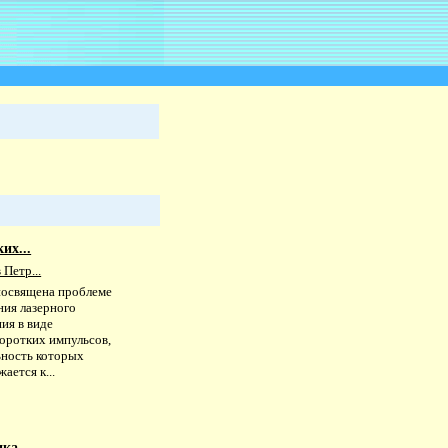
их...
Петр...
посвящена проблеме
ния лазерного
ия в виде
коротких импульсов,
ьность которых
ается к...
а....