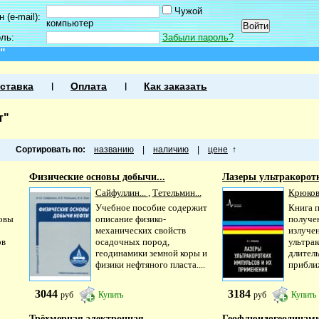
Чужой
 (e-mail):
компьютер
оль:
Забыли пароль?
"
ставка
Оплата
Как заказать
т"
Сортировать по:
названию
|
наличию
|
цене
↑
Физические основы добычи...
Лазеры ультракоротк
Сайфуллин...
,
Тетельмин...
Крюков 
Учебное пособие содержит
Книга 
овы
описание физико-
получе
механических свойств
излучен
ов
осадочных пород,
ультра
геодинамики земной коры и
длител
физики нефтяного пласта....
приближ
3044
3184
руб
Купить
руб
Купить
Трёхмерная электронная...
Геофлюидогеодинамик