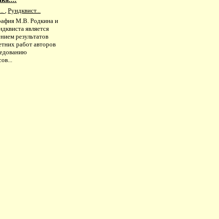
..
,
Рундквист...
афия М.В. Родкина и
ндквиста является
нием результатов
етних работ авторов
ледованию
ов...