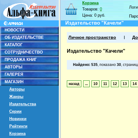
Корзина
Логин
Товаров:
0
Цена:
0 руб.
Пар
Издательство "Качели"
НОВОСТИ
ОБ ИЗДАТЕЛЬСТВЕ
Личное пространство
До
КАТАЛОГ
Издательство "Качели"
СОТРУДНИЧЕСТВО
ПРОДАЖА КНИГ
Найдено:
535
, показано
30
, страни
АВТОРЫ
ГАЛЕРЕЯ
МАГАЗИН
назад
...
10
11
12
13
14
Авторы
Жанры
Издательства
Серии
Новинки
Рейтинги
Корзина