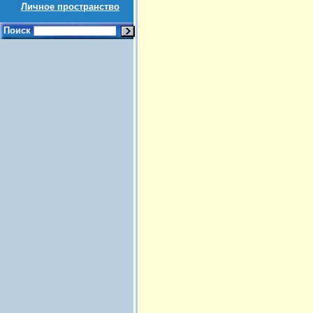
Личное пространство
Поиск