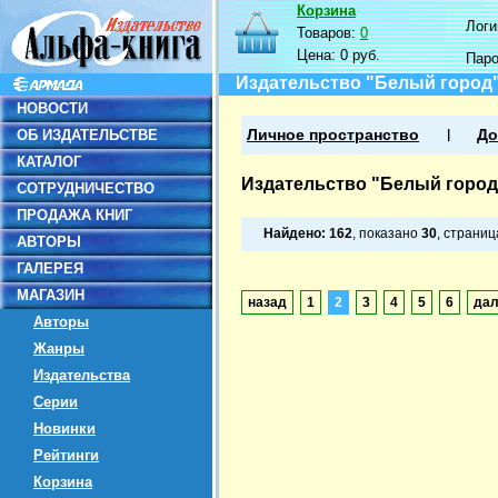
Корзина
Логин
Товаров:
0
Цена:
0 руб.
Пар
Издательство "Белый город
НОВОСТИ
ОБ ИЗДАТЕЛЬСТВЕ
Личное пространство
До
КАТАЛОГ
Издательство "Белый город
СОТРУДНИЧЕСТВО
ПРОДАЖА КНИГ
Найдено:
162
, показано
30
, страни
АВТОРЫ
ГАЛЕРЕЯ
МАГАЗИН
назад
1
2
3
4
5
6
да
Авторы
Жанры
Издательства
Серии
Новинки
Рейтинги
Корзина