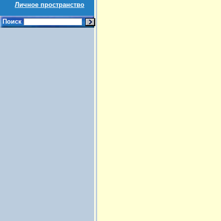
Личное пространство
Поиск