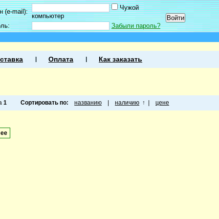
Чужой
 (e-mail):
компьютер
оль:
Забыли пароль?
ставка
Оплата
Как заказать
ца
1
Сортировать по:
названию
|
наличию
↑
|
цене
лее