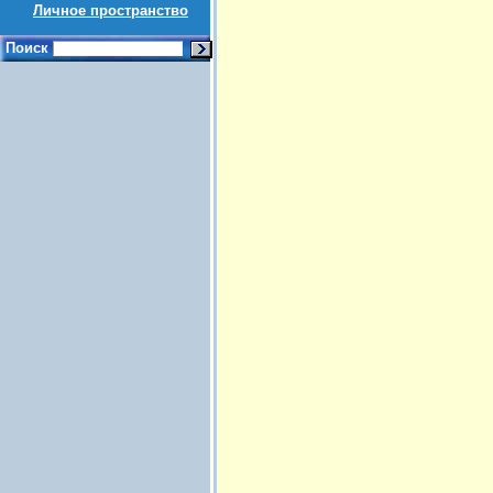
Личное пространство
Поиск