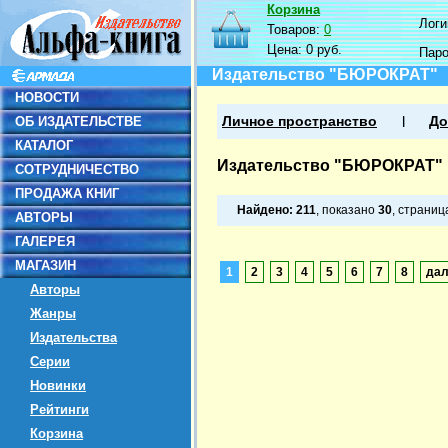
Корзина
Логин
Товаров:
0
Цена:
0 руб.
Пар
Издательство "БЮРОКРАТ"
НОВОСТИ
ОБ ИЗДАТЕЛЬСТВЕ
Личное пространство
До
КАТАЛОГ
Издательство "БЮРОКРАТ"
СОТРУДНИЧЕСТВО
ПРОДАЖА КНИГ
Найдено:
211
, показано
30
, страни
АВТОРЫ
ГАЛЕРЕЯ
МАГАЗИН
1
2
3
4
5
6
7
8
да
Авторы
Жанры
Издательства
Серии
Новинки
Рейтинги
Корзина