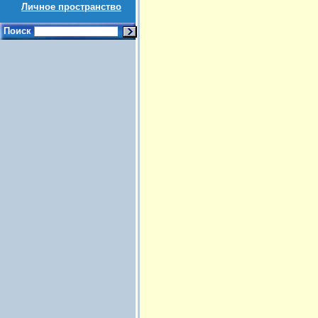
Личное пространство
Поиск