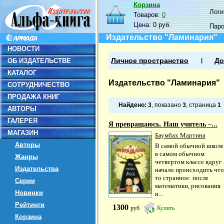
Корзина
Логин
Товаров:
0
Цена:
0 руб.
Пар
Издательство "Ламинария"
НОВОСТИ
ОБ ИЗДАТЕЛЬСТВЕ
Личное пространство
До
КАТАЛОГ
Издательство "Ламинария"
СОТРУДНИЧЕСТВО
ПРОДАЖА КНИГ
Найдено:
3
, показано
3
, страница
1
АВТОРЫ
ГАЛЕРЕЯ
Я превращаюсь. Наш учитель –...
МАГАЗИН
Баумбах Мартина
Авторы
В самой обычной школе
в самом обычном
Жанры
четвертом классе вдруг
Издательства
начало происходить что
то странное: после
Серии
математики, рисования
Новинки
и...
Рейтинги
1300
руб
Купить
Корзина