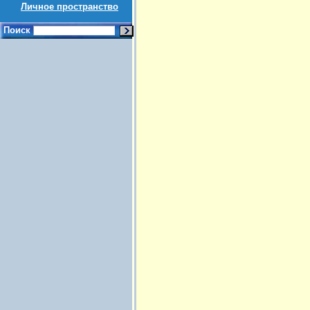
Личное пространство
Поиск