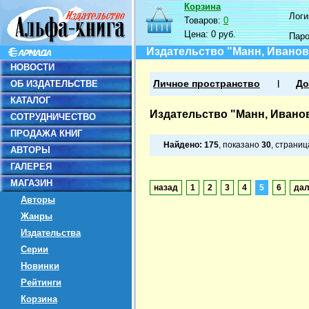
Корзина
Логин
Товаров:
0
Цена:
0 руб.
Пар
Издательство "Манн, Иванов
НОВОСТИ
ОБ ИЗДАТЕЛЬСТВЕ
Личное пространство
До
КАТАЛОГ
Издательство "Манн, Ивано
СОТРУДНИЧЕСТВО
ПРОДАЖА КНИГ
Найдено:
175
, показано
30
, страни
АВТОРЫ
ГАЛЕРЕЯ
МАГАЗИН
назад
1
2
3
4
5
6
да
Авторы
Жанры
Издательства
Серии
Новинки
Рейтинги
Корзина