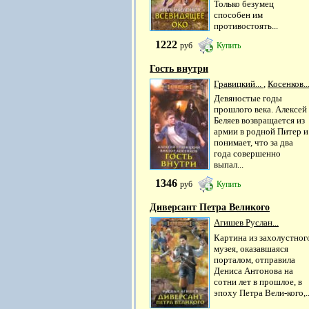
Только безумец
способен им
противостоять...
1222
руб
Купить
Гость внутри
Гравицкий...
,
Косенков..
Девяностые годы
прошлого века. Алексей
Беляев возвращается из
армии в родной Питер и
понимает, что за два
года совершенно
выпал...
1346
руб
Купить
Диверсант Петра Великого
Агишев Руслан...
Картина из захолустног
музея, оказавшаяся
порталом, отправила
Дениса Антонова на
сотни лет в прошлое, в
эпоху Петра Вели-кого,..