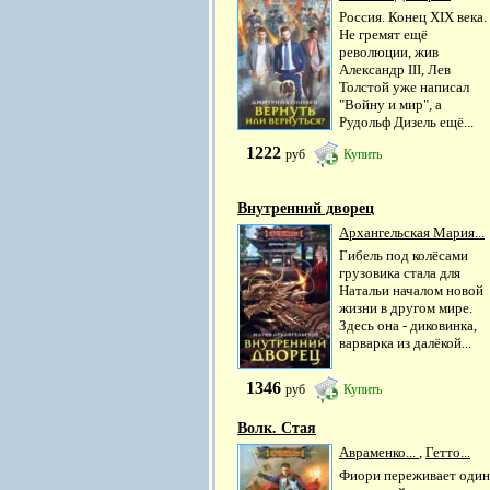
Россия. Конец XIX века.
Не гремят ещё
революции, жив
Александр III, Лев
Толстой уже написал
"Войну и мир", а
Рудольф Дизель ещё...
1222
руб
Купить
Внутренний дворец
Архангельская Мария...
Гибель под колёсами
грузовика стала для
Натальи началом новой
жизни в другом мире.
Здесь она - диковинка,
варварка из далёкой...
1346
руб
Купить
Волк. Стая
Авраменко...
,
Гетто...
Фиори переживает один