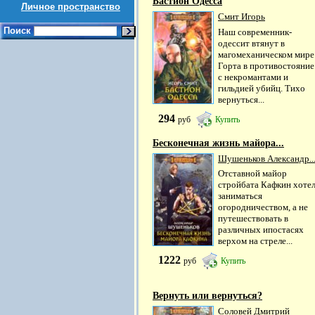
Бастион Одесса
Личное пространство
Смит Игорь
Поиск
Наш современник-
одессит втянут в
магомеханическом мире
Горта в противостояние
с некромантами и
гильдией убийц. Тихо
вернуться...
294
руб
Купить
Бесконечная жизнь майора...
Шушеньков Александр..
Отставной майор
стройбата Кафкин хоте
заниматься
огородничеством, а не
путешествовать в
различных ипостасях
верхом на стреле...
1222
руб
Купить
Вернуть или вернуться?
Соловей Дмитрий