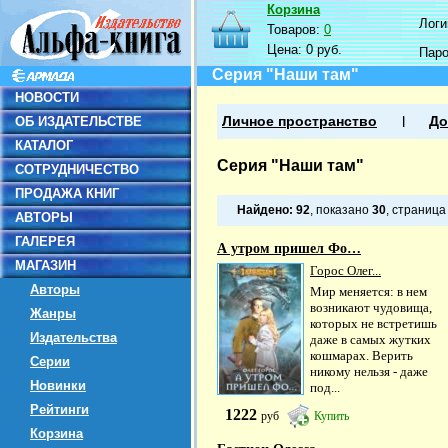
Корзина
Логин
Товаров:
0
Цена:
0 руб.
Пар
Серия "Наши там"
НОВОСТИ
ОБ ИЗДАТЕЛЬСТВЕ
Личное пространство
До
КАТАЛОГ
Серия "Наши там"
СОТРУДНИЧЕСТВО
ПРОДАЖА КНИГ
Найдено:
92
, показано
30
, страниц
АВТОРЫ
ГАЛЕРЕЯ
А утром пришел Фо…
МАГАЗИН
Горос Олег...
Авторы
Мир меняется: в нем
возникают чудовища,
Жанры
которых не встретишь
Издательства
даже в самых жутких
кошмарах. Верить
Серии
никому нельзя - даже
Новинки
под...
Рейтинги
1222
руб
Купить
Корзина