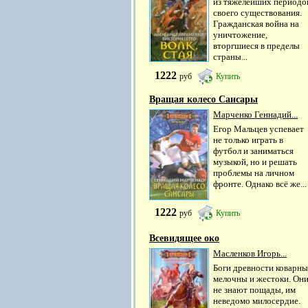
из тяжелейших периодо
своего существования.
Гражданская война на
уничтожение,
вторгшиеся в пределы
страны...
1222
руб
Купить
Вращая колесо Сансары
Марченко Геннадий...
Егор Мальцев успевает
не только играть в
футбол и заниматься
музыкой, но и решать
проблемы на личном
фронте. Однако всё же...
1222
руб
Купить
Всевидящее око
Масленков Игорь...
Боги древности коварны
мелочны и жестоки. Он
не знают пощады, им
неведомо милосердие.