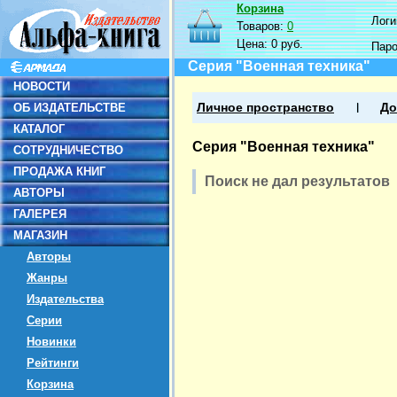
Корзина
Логин
Товаров:
0
Цена:
0 руб.
Пар
Серия "Военная техника"
НОВОСТИ
ОБ ИЗДАТЕЛЬСТВЕ
Личное пространство
До
КАТАЛОГ
Серия "Военная техника"
СОТРУДНИЧЕСТВО
ПРОДАЖА КНИГ
Поиск не дал результатов
АВТОРЫ
ГАЛЕРЕЯ
МАГАЗИН
Авторы
Жанры
Издательства
Серии
Новинки
Рейтинги
Корзина