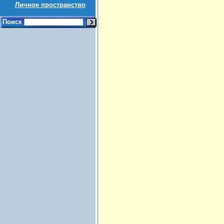
Личное пространство
Поиск