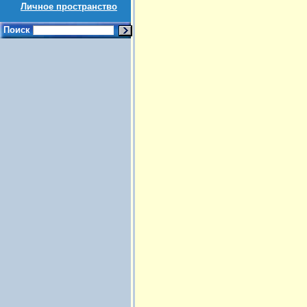
Личное пространство
Поиск