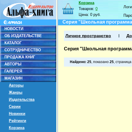
Корзина
Логин
Товаров:
0
Цена:
0 руб.
Пар
Серия "Школьная программа
НОВОСТИ
ОБ ИЗДАТЕЛЬСТВЕ
Личное пространство
До
КАТАЛОГ
Серия "Школьная программ
СОТРУДНИЧЕСТВО
ПРОДАЖА КНИГ
Найдено:
25
, показано
25
, страниц
АВТОРЫ
ГАЛЕРЕЯ
МАГАЗИН
Авторы
Жанры
Издательства
Серии
Новинки
Рейтинги
Корзина