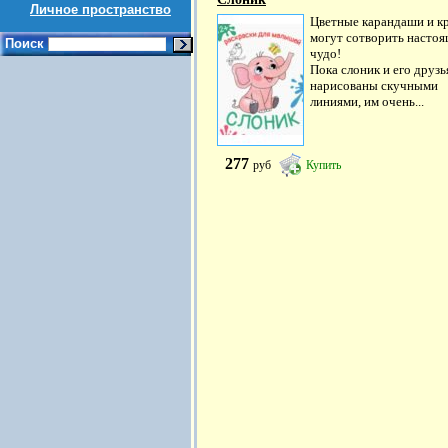
Личное пространство
Цветные карандаши и к
могут сотворить насто
Поиск
чудо!
Пока слоник и его друзь
нарисованы скучными
линиями, им очень...
277
руб
Купить