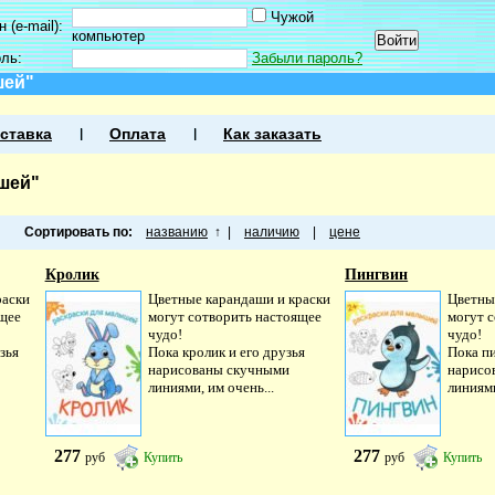
Чужой
 (e-mail):
компьютер
оль:
Забыли пароль?
шей"
ставка
Оплата
Как заказать
шей"
Сортировать по:
названию
↑
|
наличию
|
цене
Кролик
Пингвин
раски
Цветные карандаши и краски
Цветны
ящее
могут сотворить настоящее
могут 
чудо!
чудо!
зья
Пока кролик и его друзья
Пока пи
нарисованы скучными
нарисо
линиями, им очень...
линиями
277
277
руб
Купить
руб
Купить