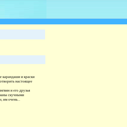
е карандаши и краски
сотворить настоящее
нгвин и его друзья
ваны скучными
, им очень...