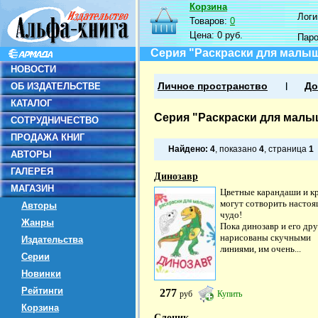
Корзина
Логин
Товаров:
0
Цена:
0 руб.
Пар
Серия "Раскраски для малы
НОВОСТИ
ОБ ИЗДАТЕЛЬСТВЕ
Личное пространство
До
КАТАЛОГ
Серия "Раскраски для малы
СОТРУДНИЧЕСТВО
ПРОДАЖА КНИГ
Найдено:
4
, показано
4
, страница
1
АВТОРЫ
ГАЛЕРЕЯ
Динозавр
МАГАЗИН
Цветные карандаши и к
могут сотворить насто
Авторы
чудо!
Жанры
Пока динозавр и его дру
нарисованы скучными
Издательства
линиями, им очень...
Серии
Новинки
Рейтинги
277
руб
Купить
Корзина
Слоник