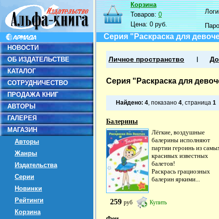
Корзина
Логин
Товаров:
0
Цена:
0 руб.
Пар
Серия "Раскраска для девоч
НОВОСТИ
ОБ ИЗДАТЕЛЬСТВЕ
Личное пространство
До
КАТАЛОГ
Серия "Раскраска для девоч
СОТРУДНИЧЕСТВО
ПРОДАЖА КНИГ
Найдено:
4
, показано
4
, страница
1
АВТОРЫ
ГАЛЕРЕЯ
Балерины
МАГАЗИН
Лёгкие, воздушные
балерины исполняют
Авторы
партии героинь из самы
Жанры
красивых известных
балетов!
Издательства
Раскрась грациозных
Серии
балерин яркими...
Новинки
Рейтинги
259
руб
Купить
Корзина
Феи