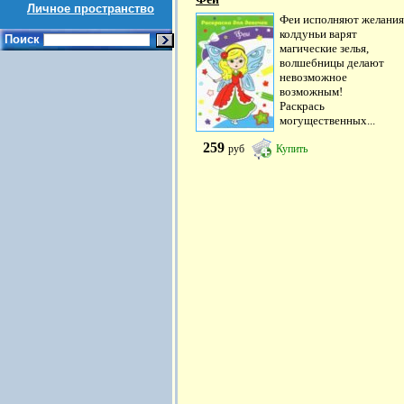
Личное пространство
Феи исполняют желания
колдуньи варят
Поиск
магические зелья,
волшебницы делают
невозможное
возможным!
Раскрась
могущественных...
259
руб
Купить