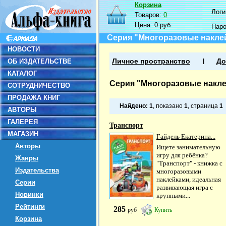
Корзина
Логин
Товаров:
0
Цена:
0 руб.
Пар
Серия "Многоразовые наклей
НОВОСТИ
ОБ ИЗДАТЕЛЬСТВЕ
Личное пространство
До
КАТАЛОГ
Серия "Многоразовые накле
СОТРУДНИЧЕСТВО
ПРОДАЖА КНИГ
Найдено:
1
, показано
1
, страница
1
АВТОРЫ
ГАЛЕРЕЯ
Транспорт
МАГАЗИН
Гайдель Екатерина...
Авторы
Ищете занимательную
игру для ребёнка?
Жанры
"Транспорт" - книжка с
Издательства
многоразовыми
наклейками, идеальная
Серии
развивающая игра с
Новинки
крупными...
Рейтинги
285
руб
Купить
Корзина