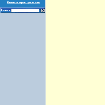
Личное пространство
Поиск