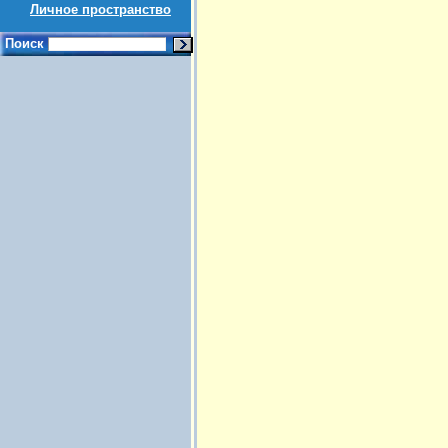
Личное пространство
Поиск