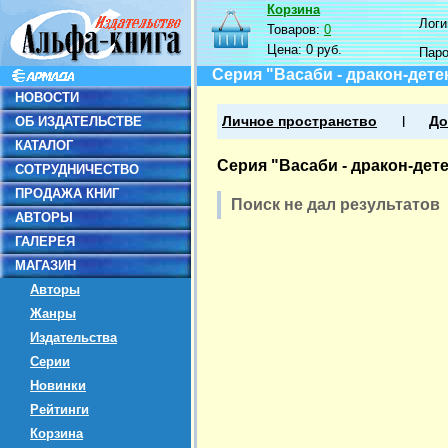
Корзина
Логин
Товаров:
0
Цена:
0 руб.
Пар
Серия "Васаби - дракон-дете
НОВОСТИ
ОБ ИЗДАТЕЛЬСТВЕ
Личное пространство
До
КАТАЛОГ
Серия "Васаби - дракон-дет
СОТРУДНИЧЕСТВО
ПРОДАЖА КНИГ
Поиск не дал результатов
АВТОРЫ
ГАЛЕРЕЯ
МАГАЗИН
Авторы
Жанры
Издательства
Серии
Новинки
Рейтинги
Корзина