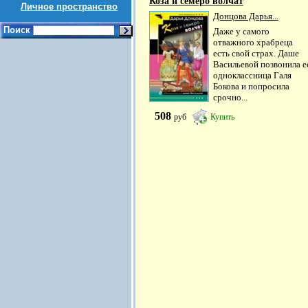
Коза и семеро волчат
Личное пространство
Донцова Дарья...
Поиск
Даже у самого
отважного храбреца
есть свой страх. Даше
Васильевой позвонила е
одноклассница Галя
Бокова и попросила
срочно...
508
руб
Купить