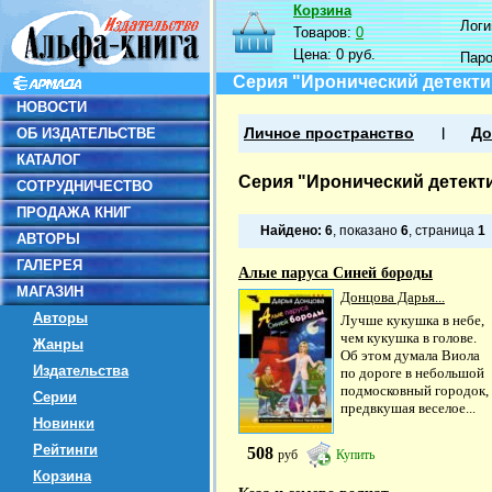
Корзина
Логин
Товаров:
0
Цена:
0 руб.
Пар
Серия "Иронический детекти
НОВОСТИ
ОБ ИЗДАТЕЛЬСТВЕ
Личное пространство
До
КАТАЛОГ
Серия "Иронический детекти
СОТРУДНИЧЕСТВО
ПРОДАЖА КНИГ
Найдено:
6
, показано
6
, страница
1
АВТОРЫ
ГАЛЕРЕЯ
Алые паруса Синей бороды
МАГАЗИН
Донцова Дарья...
Авторы
Лучше кукушка в небе,
чем кукушка в голове.
Жанры
Об этом думала Виола
Издательства
по дороге в небольшой
подмосковный городок,
Серии
предвкушая веселое...
Новинки
Рейтинги
508
руб
Купить
Корзина