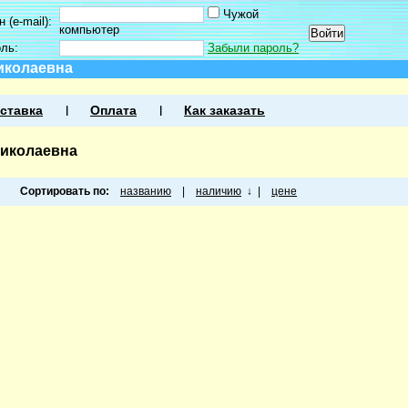
Чужой
 (e-mail):
компьютер
оль:
Забыли пароль?
иколаевна
ставка
Оплата
Как заказать
Николаевна
Сортировать по:
названию
|
наличию
↓
|
цене