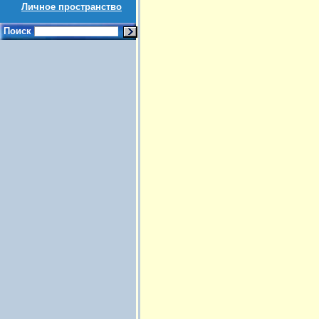
Личное пространство
Поиск