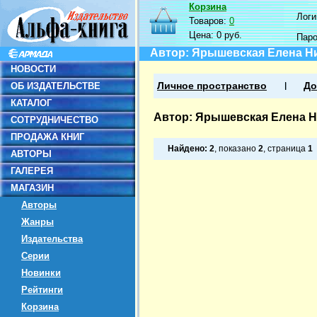
Корзина
Логин
Товаров:
0
Цена:
0 руб.
Пар
Автор: Ярышевская Елена Н
НОВОСТИ
ОБ ИЗДАТЕЛЬСТВЕ
Личное пространство
До
КАТАЛОГ
Автор: Ярышевская Елена 
СОТРУДНИЧЕСТВО
ПРОДАЖА КНИГ
Найдено:
2
, показано
2
, страница
1
АВТОРЫ
ГАЛЕРЕЯ
МАГАЗИН
Авторы
Жанры
Издательства
Серии
Новинки
Рейтинги
Корзина