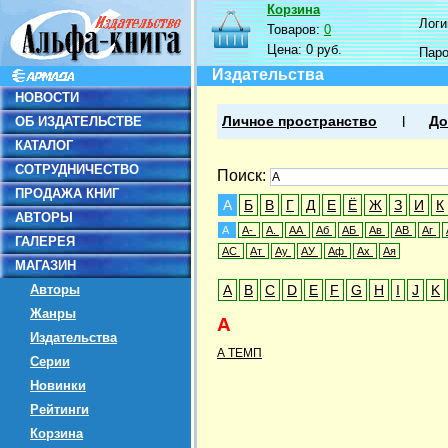
Корзина
Логин
Товаров:
0
Цена:
0 руб.
Пар
Издательства
НОВОСТИ
ОБ ИЗДАТЕЛЬСТВЕ
Личное пространство
До
КАТАЛОГ
СОТРУДНИЧЕСТВО
Поиск:
ПРОДАЖА КНИГ
А
Б
В
Г
Д
Е
Ё
Ж
З
И
К
АВТОРЫ
А
А-
А.
АА
Аб
АБ
Ав
АВ
Аг
ГАЛЕРЕЯ
АС
Ат
Ау
АУ
Аф
Ах
Ая
МАГАЗИН
Авторы
A
B
C
D
E
F
G
H
I
J
K
Жанры
А
Издательства
А ТЕМП
Серии
Новинки
Рейтинги
Корзина