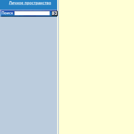
Личное пространство
Поиск