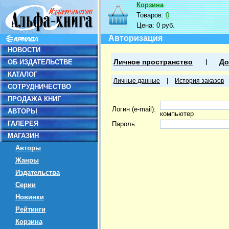
Корзина
Товаров:
0
Цена:
0 руб.
Авторизация
НОВОСТИ
ОБ ИЗДАТЕЛЬСТВЕ
Личное пространство
До
КАТАЛОГ
Личные данные
|
История заказов
СОТРУДНИЧЕСТВО
ПРОДАЖА КНИГ
Логин (e-mail):
АВТОРЫ
компьютер
ГАЛЕРЕЯ
Пароль:
МАГАЗИН
Авторы
Жанры
Издательства
Серии
Новинки
Рейтинги
Корзина