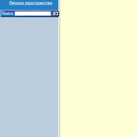
Личное пространство
Поиск