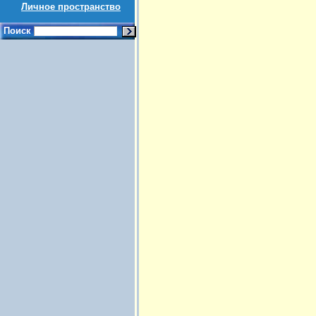
Личное пространство
Поиск