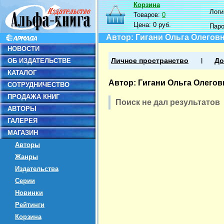
Корзина
Логин
Товаров:
0
Цена:
0 руб.
Пар
Автор: Гигани Ольга Олегов
НОВОСТИ
ОБ ИЗДАТЕЛЬСТВЕ
Личное пространство
До
КАТАЛОГ
Автор: Гигани Ольга Олегов
СОТРУДНИЧЕСТВО
ПРОДАЖА КНИГ
Поиск не дал результатов
АВТОРЫ
ГАЛЕРЕЯ
МАГАЗИН
Авторы
Жанры
Издательства
Серии
Новинки
Рейтинги
Корзина