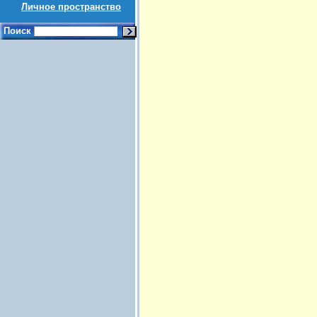
Личное пространство
Поиск