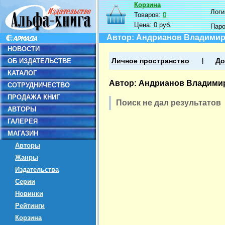
Корзина
Логин
Товаров:
0
Цена:
0 руб.
Пар
Автор: Андрианов Владими
НОВОСТИ
ОБ ИЗДАТЕЛЬСТВЕ
Личное пространство
До
КАТАЛОГ
Автор: Андрианов Владими
СОТРУДНИЧЕСТВО
ПРОДАЖА КНИГ
Поиск не дал результатов
АВТОРЫ
ГАЛЕРЕЯ
МАГАЗИН
Авторы
Жанры
Издательства
Серии
Новинки
Рейтинги
Корзина