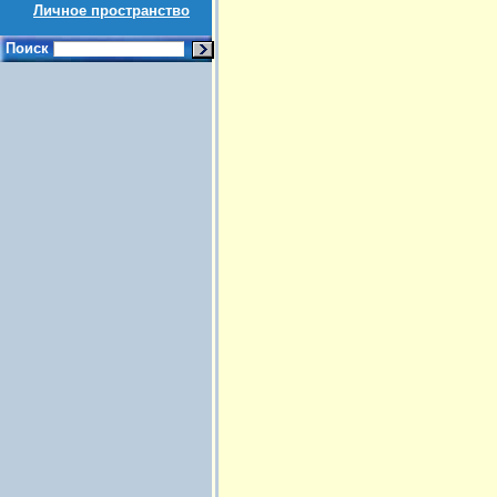
Личное пространство
Поиск