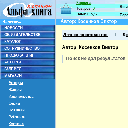
Корзина
Логин
Товаров:
0
Цена:
0 руб.
Пар
Автор: Косенков Виктор
НОВОСТИ
ОБ ИЗДАТЕЛЬСТВЕ
Личное пространство
До
КАТАЛОГ
Автор: Косенков Виктор
СОТРУДНИЧЕСТВО
ПРОДАЖА КНИГ
Поиск не дал результатов
АВТОРЫ
ГАЛЕРЕЯ
МАГАЗИН
Авторы
Жанры
Издательства
Серии
Новинки
Рейтинги
Корзина