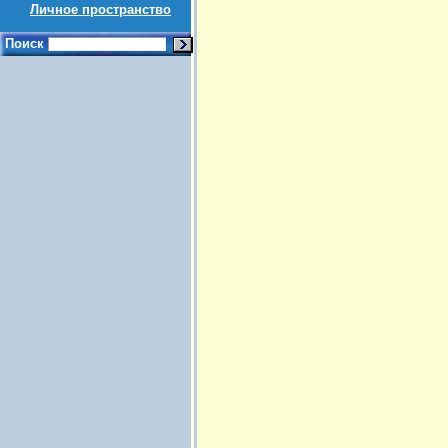
Личное пространство
Поиск