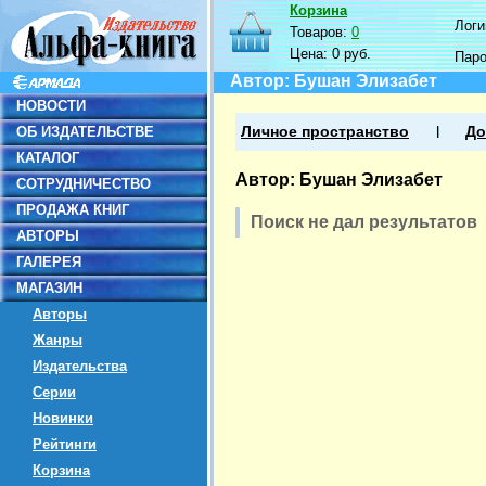
Корзина
Логин
Товаров:
0
Цена:
0 руб.
Пар
Автор: Бушан Элизабет
НОВОСТИ
ОБ ИЗДАТЕЛЬСТВЕ
Личное пространство
До
КАТАЛОГ
Автор: Бушан Элизабет
СОТРУДНИЧЕСТВО
ПРОДАЖА КНИГ
Поиск не дал результатов
АВТОРЫ
ГАЛЕРЕЯ
МАГАЗИН
Авторы
Жанры
Издательства
Серии
Новинки
Рейтинги
Корзина