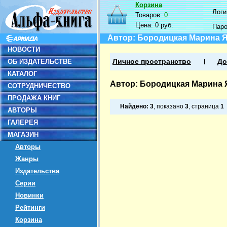
Корзина
Логин
Товаров:
0
Цена:
0 руб.
Пар
Автор: Бородицкая Марина 
НОВОСТИ
ОБ ИЗДАТЕЛЬСТВЕ
Личное пространство
До
КАТАЛОГ
Автор: Бородицкая Марина 
СОТРУДНИЧЕСТВО
ПРОДАЖА КНИГ
Найдено:
3
, показано
3
, страница
1
АВТОРЫ
ГАЛЕРЕЯ
МАГАЗИН
Авторы
Жанры
Издательства
Серии
Новинки
Рейтинги
Корзина