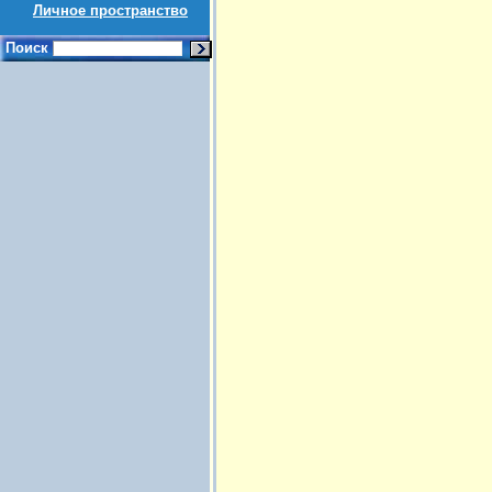
Личное пространство
Поиск