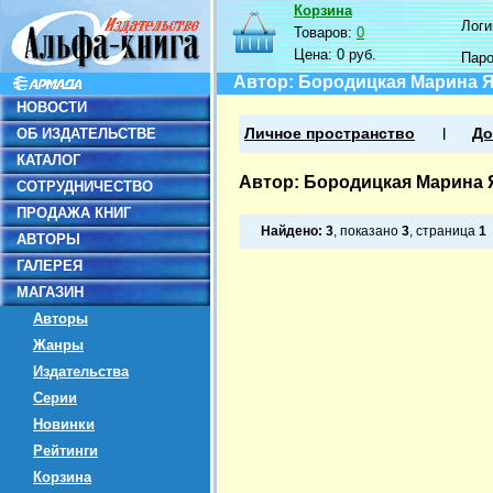
Корзина
Логин
Товаров:
0
Цена:
0 руб.
Пар
Автор: Бородицкая Марина 
НОВОСТИ
ОБ ИЗДАТЕЛЬСТВЕ
Личное пространство
До
КАТАЛОГ
Автор: Бородицкая Марина 
СОТРУДНИЧЕСТВО
ПРОДАЖА КНИГ
Найдено:
3
, показано
3
, страница
1
АВТОРЫ
ГАЛЕРЕЯ
МАГАЗИН
Авторы
Жанры
Издательства
Серии
Новинки
Рейтинги
Корзина