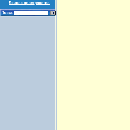
Личное пространство
Поиск