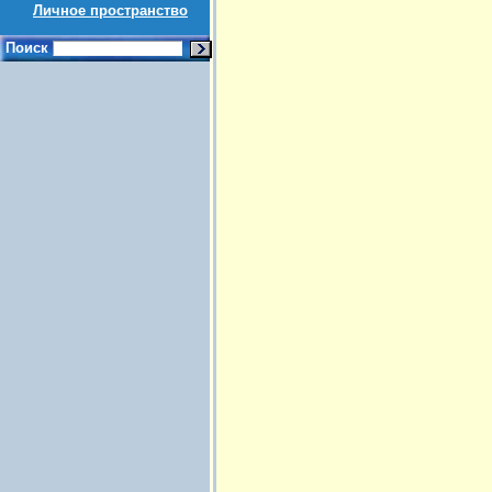
Личное пространство
Поиск