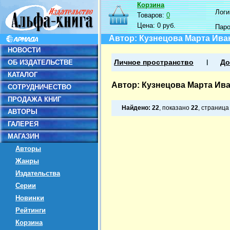
Корзина
Логин
Товаров:
0
Цена:
0 руб.
Пар
Автор: Кузнецова Марта Ива
НОВОСТИ
ОБ ИЗДАТЕЛЬСТВЕ
Личное пространство
До
КАТАЛОГ
Автор: Кузнецова Марта Ив
СОТРУДНИЧЕСТВО
ПРОДАЖА КНИГ
Найдено:
22
, показано
22
, страниц
АВТОРЫ
ГАЛЕРЕЯ
МАГАЗИН
Авторы
Жанры
Издательства
Серии
Новинки
Рейтинги
Корзина