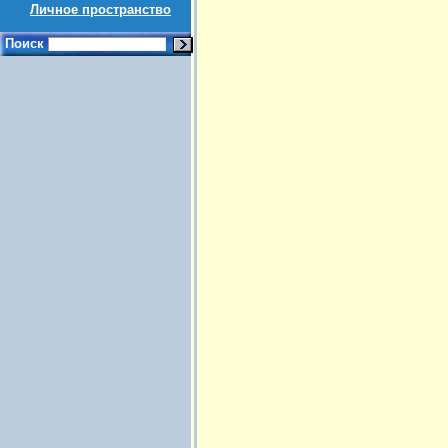
Личное пространство
Поиск