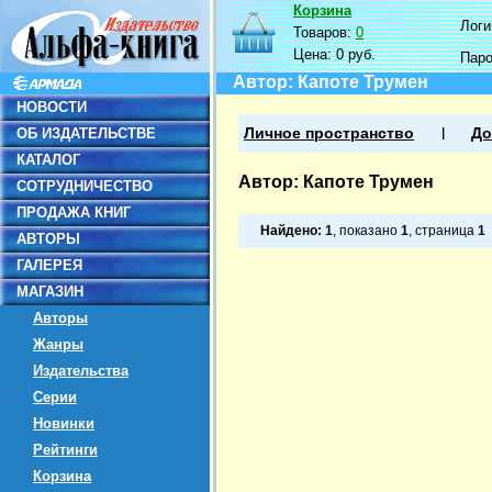
Корзина
Логин
Товаров:
0
Цена:
0 руб.
Пар
Автор: Капоте Трумен
НОВОСТИ
ОБ ИЗДАТЕЛЬСТВЕ
Личное пространство
До
КАТАЛОГ
Автор: Капоте Трумен
СОТРУДНИЧЕСТВО
ПРОДАЖА КНИГ
Найдено:
1
, показано
1
, страница
1
АВТОРЫ
ГАЛЕРЕЯ
МАГАЗИН
Авторы
Жанры
Издательства
Серии
Новинки
Рейтинги
Корзина