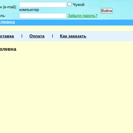
Чужой
 (e-mail):
компьютер
оль:
Забыли пароль?
влевна
ставка
Оплата
Как заказать
влевна