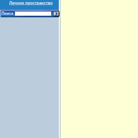
Личное пространство
Поиск