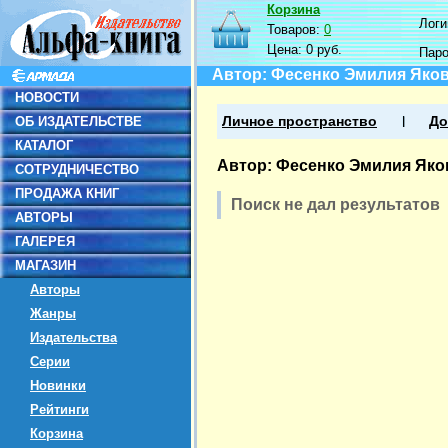
Корзина
Логин
Товаров:
0
Цена:
0 руб.
Пар
Автор: Фесенко Эмилия Яко
НОВОСТИ
ОБ ИЗДАТЕЛЬСТВЕ
Личное пространство
До
КАТАЛОГ
Автор: Фесенко Эмилия Яко
СОТРУДНИЧЕСТВО
ПРОДАЖА КНИГ
Поиск не дал результатов
АВТОРЫ
ГАЛЕРЕЯ
МАГАЗИН
Авторы
Жанры
Издательства
Серии
Новинки
Рейтинги
Корзина