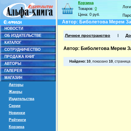
Корзина
Логин
Товаров:
0
Цена:
0 руб.
Пар
Автор: Биболетова Мерем З
НОВОСТИ
ОБ ИЗДАТЕЛЬСТВЕ
Личное пространство
До
КАТАЛОГ
Автор: Биболетова Мерем З
СОТРУДНИЧЕСТВО
ПРОДАЖА КНИГ
Найдено:
10
, показано
10
, страниц
АВТОРЫ
ГАЛЕРЕЯ
МАГАЗИН
Авторы
Жанры
Издательства
Серии
Новинки
Рейтинги
Корзина