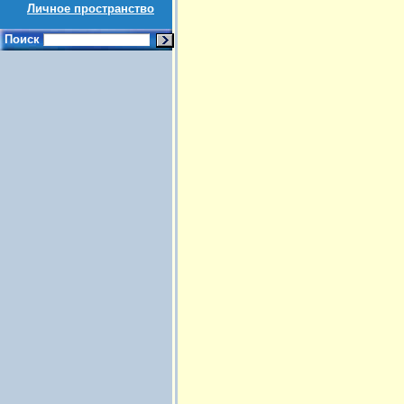
Личное пространство
Поиск