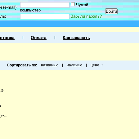
Чужой
 (e-mail):
компьютер
оль:
Забыли пароль?
ставка
Оплата
Как заказать
Сортировать по:
названию
|
наличию
|
цене
↑
13-
ы
-...