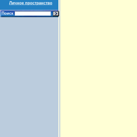
Личное пространство
Поиск