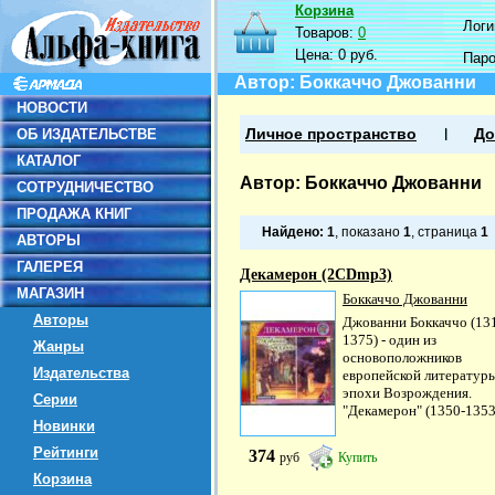
Корзина
Логин
Товаров:
0
Цена:
0 руб.
Пар
Автор: Боккаччо Джованни
НОВОСТИ
ОБ ИЗДАТЕЛЬСТВЕ
Личное пространство
До
КАТАЛОГ
Автор: Боккаччо Джованни
СОТРУДНИЧЕСТВО
ПРОДАЖА КНИГ
Найдено:
1
, показано
1
, страница
1
АВТОРЫ
ГАЛЕРЕЯ
Декамерон (2CDmp3)
МАГАЗИН
Боккаччо Джованни
Авторы
Джованни Боккаччо (13
1375) - один из
Жанры
основоположников
Издательства
европейской литератур
эпохи Возрождения.
Серии
"Декамерон" (1350-1353) 
Новинки
Рейтинги
374
руб
Купить
Корзина