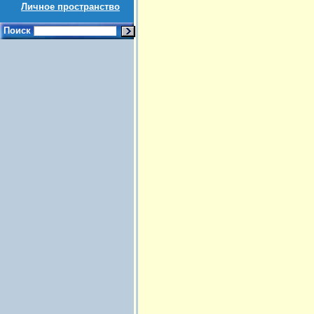
Личное пространство
Поиск