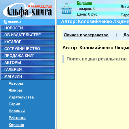
Корзина
Логин
Товаров:
0
Цена:
0 руб.
Пар
Автор: Коломийченко Людм
НОВОСТИ
ОБ ИЗДАТЕЛЬСТВЕ
Личное пространство
До
КАТАЛОГ
Автор: Коломийченко Людм
СОТРУДНИЧЕСТВО
ПРОДАЖА КНИГ
Поиск не дал результатов
АВТОРЫ
ГАЛЕРЕЯ
МАГАЗИН
Авторы
Жанры
Издательства
Серии
Новинки
Рейтинги
Корзина