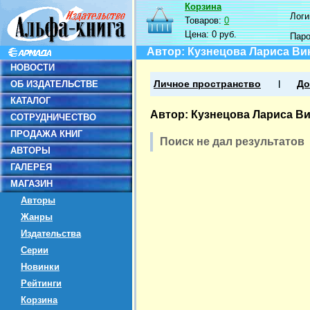
Корзина
Логин
Товаров:
0
Цена:
0 руб.
Пар
Автор: Кузнецова Лариса Ви
НОВОСТИ
ОБ ИЗДАТЕЛЬСТВЕ
Личное пространство
До
КАТАЛОГ
Автор: Кузнецова Лариса В
СОТРУДНИЧЕСТВО
ПРОДАЖА КНИГ
Поиск не дал результатов
АВТОРЫ
ГАЛЕРЕЯ
МАГАЗИН
Авторы
Жанры
Издательства
Серии
Новинки
Рейтинги
Корзина