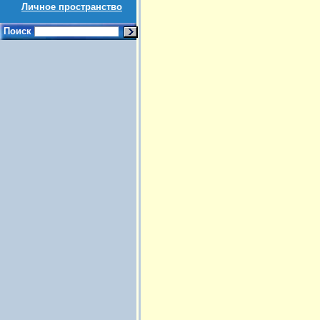
Личное пространство
Поиск