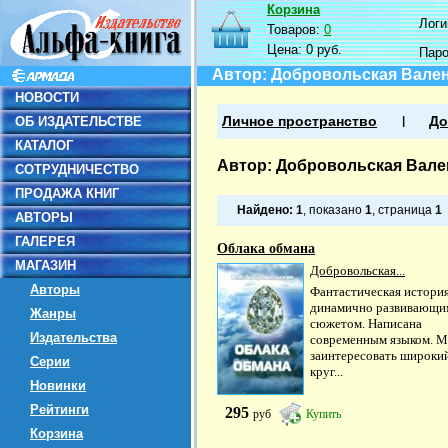
Корзина
Логин
Товаров:
0
Цена:
0 руб.
Пар
Автор: Добровольская Вале
НОВОСТИ
ОБ ИЗДАТЕЛЬСТВЕ
Личное пространство
До
КАТАЛОГ
Автор: Добровольская Вале
СОТРУДНИЧЕСТВО
ПРОДАЖА КНИГ
Найдено:
1
, показано
1
, страница
1
АВТОРЫ
ГАЛЕРЕЯ
Облака обмана
МАГАЗИН
Добровольская...
Авторы
Фантастическая история
динамично развивающи
Жанры
сюжетом. Написана
Издательства
современным языком. 
заинтересовать широки
Серии
круг...
Новинки
Рейтинги
295
руб
Купить
Корзина