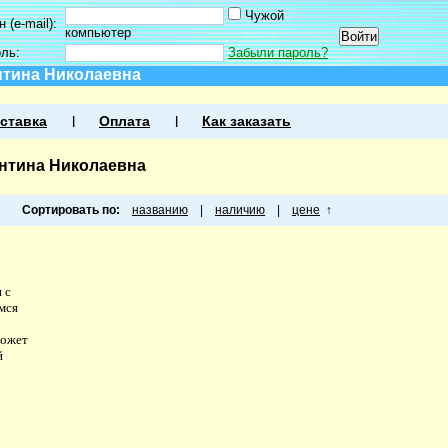
Чужой
 (e-mail):
компьютер
оль:
Забыли пароль?
нтина Николаевна
ставка
Оплата
Как заказать
нтина Николаевна
Сортировать по:
названию
|
наличию
|
цене
↑
 с
мся
Может
й