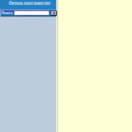
Личное пространство
Поиск