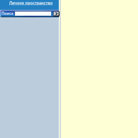
Личное пространство
Поиск