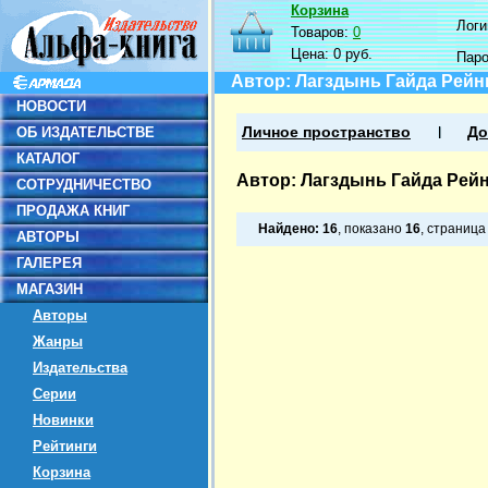
Корзина
Логин
Товаров:
0
Цена:
0 руб.
Пар
Автор: Лагздынь Гайда Рей
НОВОСТИ
ОБ ИЗДАТЕЛЬСТВЕ
Личное пространство
До
КАТАЛОГ
Автор: Лагздынь Гайда Рей
СОТРУДНИЧЕСТВО
ПРОДАЖА КНИГ
Найдено:
16
, показано
16
, страниц
АВТОРЫ
ГАЛЕРЕЯ
МАГАЗИН
Авторы
Жанры
Издательства
Серии
Новинки
Рейтинги
Корзина