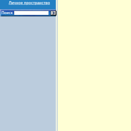
Личное пространство
Поиск