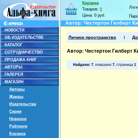
Корзина
Логин
Товаров:
0
Цена:
0 руб.
Пар
Автор: Честертон Гилберт К
НОВОСТИ
ОБ ИЗДАТЕЛЬСТВЕ
Личное пространство
До
КАТАЛОГ
Автор: Честертон Гилберт К
СОТРУДНИЧЕСТВО
ПРОДАЖА КНИГ
Найдено:
7
, показано
7
, страница
1
АВТОРЫ
ГАЛЕРЕЯ
МАГАЗИН
Авторы
Жанры
Издательства
Серии
Новинки
Рейтинги
Корзина