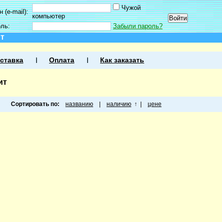
Чужой
 (e-mail):
компьютер
оль:
Забыли пароль?
ит
ставка
Оплата
Как заказать
ит
Сортировать по:
названию
|
наличию
↑
|
цене