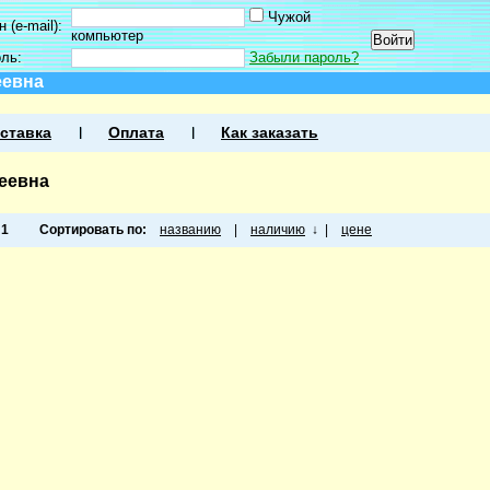
Чужой
 (e-mail):
компьютер
оль:
Забыли пароль?
еевна
ставка
Оплата
Как заказать
еевна
а
1
Сортировать по:
названию
|
наличию
↓
|
цене