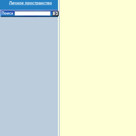
Личное пространство
Поиск