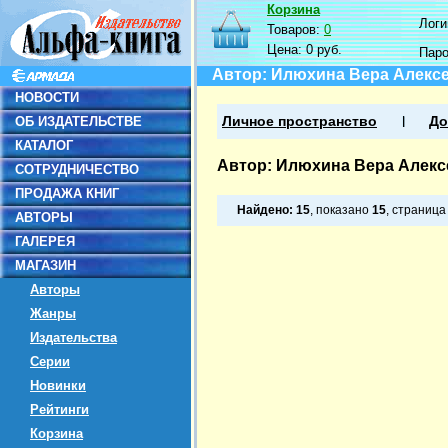
Корзина
Логин
Товаров:
0
Цена:
0 руб.
Пар
Автор: Илюхина Вера Алекс
НОВОСТИ
ОБ ИЗДАТЕЛЬСТВЕ
Личное пространство
До
КАТАЛОГ
Автор: Илюхина Вера Алекс
СОТРУДНИЧЕСТВО
ПРОДАЖА КНИГ
Найдено:
15
, показано
15
, страниц
АВТОРЫ
ГАЛЕРЕЯ
МАГАЗИН
Авторы
Жанры
Издательства
Серии
Новинки
Рейтинги
Корзина