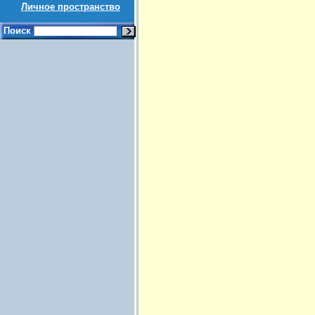
Личное пространство
Поиск