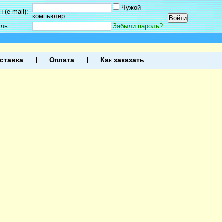
Чужой
 (e-mail):
компьютер
оль:
Забыли пароль?
ставка
Оплата
Как заказать