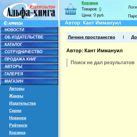
Корзина
Логин
Товаров:
0
Цена:
0 руб.
Пар
Автор: Кант Иммануил
НОВОСТИ
ОБ ИЗДАТЕЛЬСТВЕ
Личное пространство
До
КАТАЛОГ
Автор: Кант Иммануил
СОТРУДНИЧЕСТВО
ПРОДАЖА КНИГ
Поиск не дал результатов
АВТОРЫ
ГАЛЕРЕЯ
МАГАЗИН
Авторы
Жанры
Издательства
Серии
Новинки
Рейтинги
Корзина