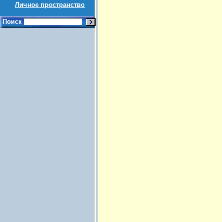
Личное пространство
Поиск