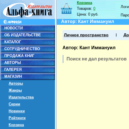
Корзина
Логин
Товаров:
0
Цена:
0 руб.
Пар
Автор: Кант Иммануил
НОВОСТИ
ОБ ИЗДАТЕЛЬСТВЕ
Личное пространство
До
КАТАЛОГ
Автор: Кант Иммануил
СОТРУДНИЧЕСТВО
ПРОДАЖА КНИГ
Поиск не дал результатов
АВТОРЫ
ГАЛЕРЕЯ
МАГАЗИН
Авторы
Жанры
Издательства
Серии
Новинки
Рейтинги
Корзина