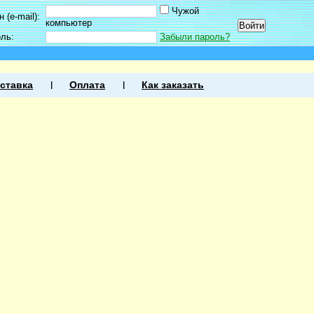
Чужой
 (e-mail):
компьютер
оль:
Забыли пароль?
ставка
Оплата
Как заказать