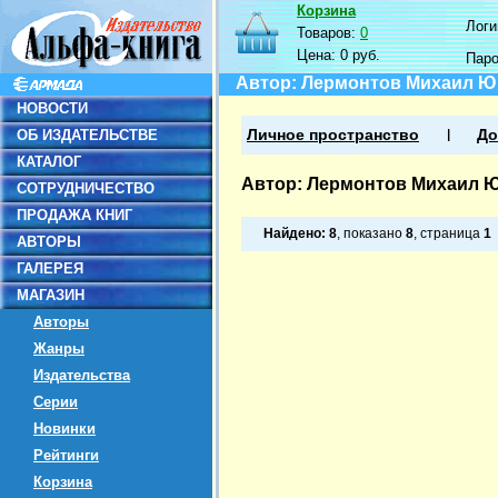
Корзина
Логин
Товаров:
0
Цена:
0 руб.
Пар
Автор: Лермонтов Михаил 
НОВОСТИ
ОБ ИЗДАТЕЛЬСТВЕ
Личное пространство
До
КАТАЛОГ
Автор: Лермонтов Михаил 
СОТРУДНИЧЕСТВО
ПРОДАЖА КНИГ
Найдено:
8
, показано
8
, страница
1
АВТОРЫ
ГАЛЕРЕЯ
МАГАЗИН
Авторы
Жанры
Издательства
Серии
Новинки
Рейтинги
Корзина