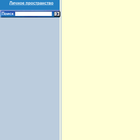
Личное пространство
Поиск