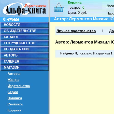
Корзина
Логин
Товаров:
0
Цена:
0 руб.
Пар
Автор: Лермонтов Михаил 
НОВОСТИ
ОБ ИЗДАТЕЛЬСТВЕ
Личное пространство
До
КАТАЛОГ
Автор: Лермонтов Михаил 
СОТРУДНИЧЕСТВО
ПРОДАЖА КНИГ
Найдено:
8
, показано
8
, страница
1
АВТОРЫ
ГАЛЕРЕЯ
МАГАЗИН
Авторы
Жанры
Издательства
Серии
Новинки
Рейтинги
Корзина