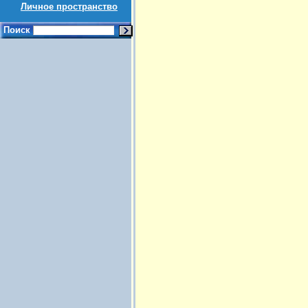
Личное пространство
Поиск