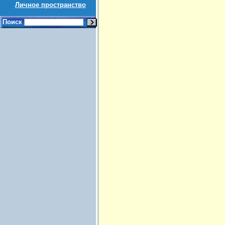
Личное пространство
Поиск