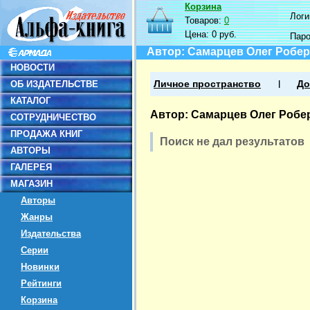
Корзина
Логин
Товаров:
0
Цена:
0 руб.
Пар
Автор: Самарцев Олег Робе
НОВОСТИ
ОБ ИЗДАТЕЛЬСТВЕ
Личное пространство
До
КАТАЛОГ
Автор: Самарцев Олег Робе
СОТРУДНИЧЕСТВО
ПРОДАЖА КНИГ
Поиск не дал результатов
АВТОРЫ
ГАЛЕРЕЯ
МАГАЗИН
Авторы
Жанры
Издательства
Серии
Новинки
Рейтинги
Корзина