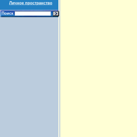
Личное пространство
Поиск