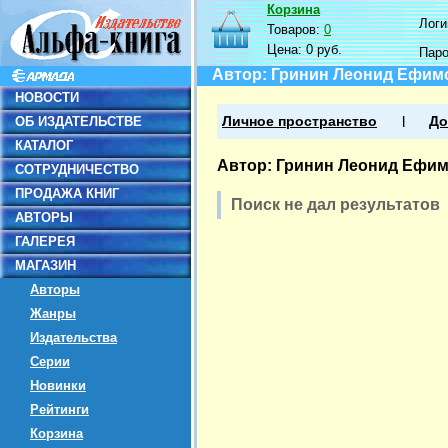
Корзина
Логин
Товаров:
0
Цена:
0 руб.
Пар
Автор: Гринин Леонид Ефим
НОВОСТИ
ОБ ИЗДАТЕЛЬСТВЕ
Личное пространство
До
КАТАЛОГ
Автор: Гринин Леонид Ефи
СОТРУДНИЧЕСТВО
ПРОДАЖА КНИГ
Поиск не дал результатов
АВТОРЫ
ГАЛЕРЕЯ
МАГАЗИН
Авторы
Жанры
Издательства
Серии
Новинки
Рейтинги
Корзина