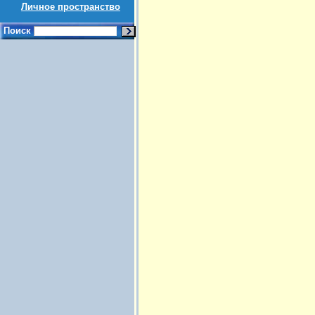
Личное пространство
Поиск