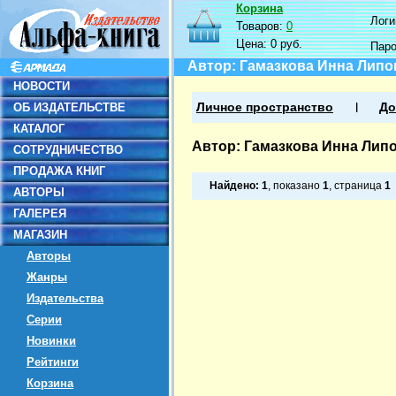
Корзина
Логин
Товаров:
0
Цена:
0 руб.
Пар
Автор: Гамазкова Инна Липо
НОВОСТИ
ОБ ИЗДАТЕЛЬСТВЕ
Личное пространство
До
КАТАЛОГ
Автор: Гамазкова Инна Лип
СОТРУДНИЧЕСТВО
ПРОДАЖА КНИГ
Найдено:
1
, показано
1
, страница
1
АВТОРЫ
ГАЛЕРЕЯ
МАГАЗИН
Авторы
Жанры
Издательства
Серии
Новинки
Рейтинги
Корзина