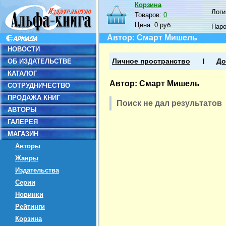
Корзина
Логин
Товаров:
0
Цена:
0 руб.
Пар
Автор: Смарт Мишель
НОВОСТИ
ОБ ИЗДАТЕЛЬСТВЕ
Личное пространство
До
КАТАЛОГ
Автор: Смарт Мишель
СОТРУДНИЧЕСТВО
ПРОДАЖА КНИГ
Поиск не дал результатов
АВТОРЫ
ГАЛЕРЕЯ
МАГАЗИН
Авторы
Жанры
Издательства
Серии
Новинки
Рейтинги
Корзина