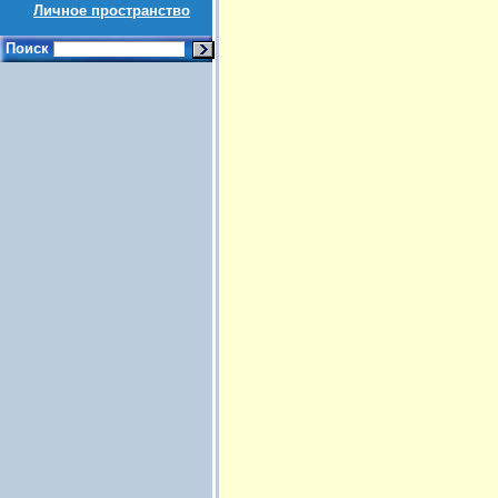
Личное пространство
Поиск