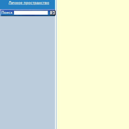
Личное пространство
Поиск