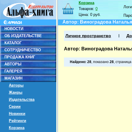
Корзина
Логин
Товаров:
0
Цена:
0 руб.
Пар
Автор: Виноградова Наталь
НОВОСТИ
ОБ ИЗДАТЕЛЬСТВЕ
Личное пространство
До
КАТАЛОГ
Автор: Виноградова Натал
СОТРУДНИЧЕСТВО
ПРОДАЖА КНИГ
Найдено:
28
, показано
28
, страниц
АВТОРЫ
ГАЛЕРЕЯ
МАГАЗИН
Авторы
Жанры
Издательства
Серии
Новинки
Рейтинги
Корзина