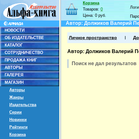
Корзина
Логин
Товаров:
0
Цена:
0 руб.
Пар
Автор: Должиков Валерий П
НОВОСТИ
ОБ ИЗДАТЕЛЬСТВЕ
Личное пространство
До
КАТАЛОГ
Автор: Должиков Валерий П
СОТРУДНИЧЕСТВО
ПРОДАЖА КНИГ
Поиск не дал результатов
АВТОРЫ
ГАЛЕРЕЯ
МАГАЗИН
Авторы
Жанры
Издательства
Серии
Новинки
Рейтинги
Корзина