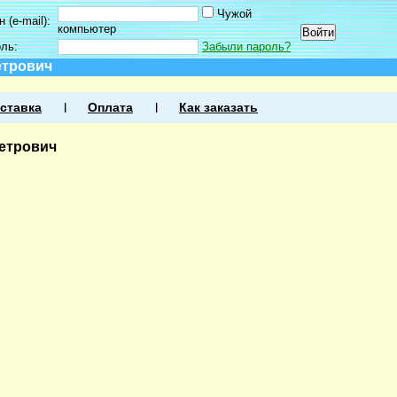
Чужой
 (e-mail):
компьютер
оль:
Забыли пароль?
етрович
ставка
Оплата
Как заказать
етрович