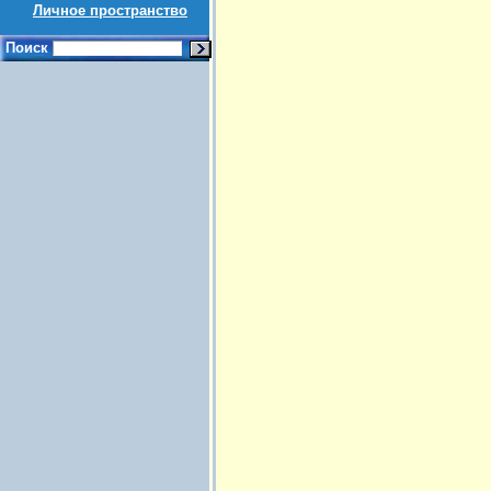
Личное пространство
Поиск