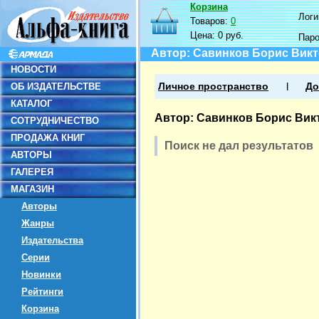
Корзина
Логин
Товаров:
0
Цена:
0 руб.
Пар
Автор: Савинков Борис Вик
НОВОСТИ
ОБ ИЗДАТЕЛЬСТВЕ
Личное пространство
До
КАТАЛОГ
Автор: Савинков Борис Вик
СОТРУДНИЧЕСТВО
ПРОДАЖА КНИГ
Поиск не дал результатов
АВТОРЫ
ГАЛЕРЕЯ
МАГАЗИН
Авторы
Жанры
Издательства
Серии
Новинки
Рейтинги
Корзина