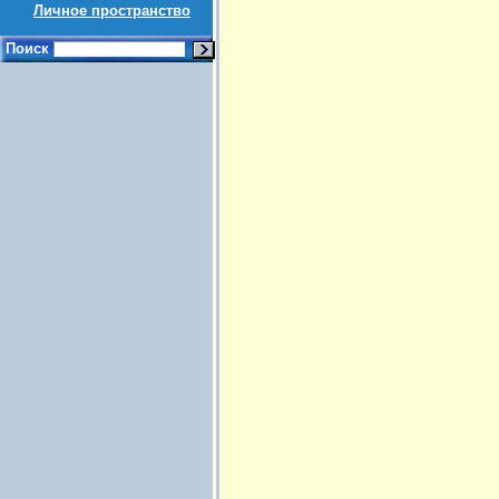
Личное пространство
Поиск