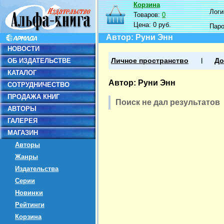
Корзина
Логин
Товаров:
0
Цена:
0 руб.
Пар
Автор: Руни Энн
НОВОСТИ
ОБ ИЗДАТЕЛЬСТВЕ
Личное пространство
До
КАТАЛОГ
Автор: Руни Энн
СОТРУДНИЧЕСТВО
ПРОДАЖА КНИГ
Поиск не дал результатов
АВТОРЫ
ГАЛЕРЕЯ
МАГАЗИН
Авторы
Жанры
Издательства
Серии
Новинки
Рейтинги
Корзина