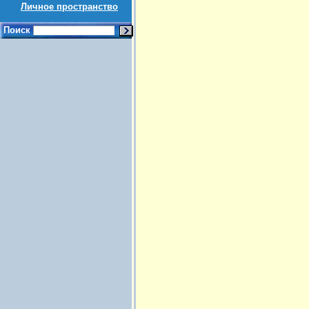
Личное пространство
Поиск