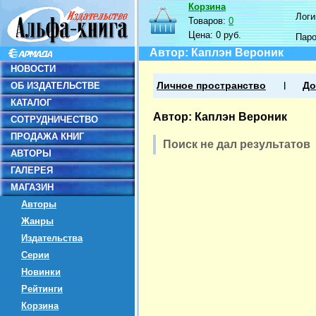
Корзина
Логин
Товаров:
0
Цена:
0 руб.
Пар
Автор: Каплэн Вероник
НОВОСТИ
ОБ ИЗДАТЕЛЬСТВЕ
Личное пространство
До
КАТАЛОГ
Автор: Каплэн Вероник
СОТРУДНИЧЕСТВО
ПРОДАЖА КНИГ
Поиск не дал результатов
АВТОРЫ
ГАЛЕРЕЯ
МАГАЗИН
Авторы
Жанры
Издательства
Серии
Новинки
Рейтинги
Корзина