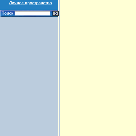
Личное пространство
Поиск