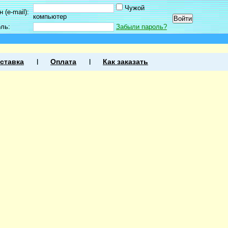
Чужой
 (e-mail):
компьютер
оль:
Забыли пароль?
ставка
Оплата
Как заказать