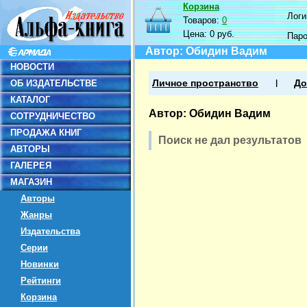
Корзина
Логин
Товаров:
0
Цена:
0 руб.
Пар
Автор: Обидин Вадим
НОВОСТИ
ОБ ИЗДАТЕЛЬСТВЕ
Личное пространство
До
КАТАЛОГ
Автор: Обидин Вадим
СОТРУДНИЧЕСТВО
ПРОДАЖА КНИГ
Поиск не дал результатов
АВТОРЫ
ГАЛЕРЕЯ
МАГАЗИН
Авторы
Жанры
Издательства
Серии
Новинки
Рейтинги
Корзина