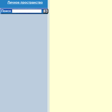
Личное пространство
Поиск